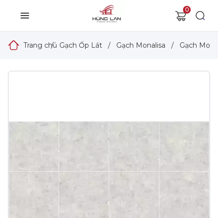
0
Trang chủ
/
Gạch Ốp Lát
/
Gạch Monalisa
/
Gạch Monal