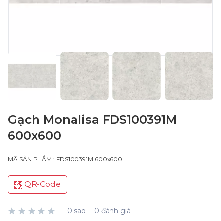
Gạch Monalisa FDS100391M
600x600
MÃ SẢN PHẨM : FDS100391M 600x600
QR-Code
0 sao
0 đánh giá