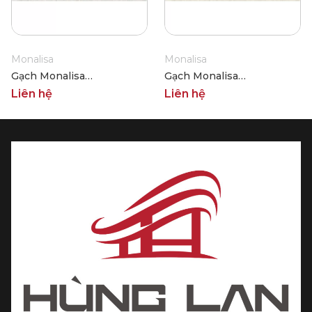
Monalisa
Monalisa
Gạch Monalisa
Gạch Monalisa
FDS100391M 600x600
FDS100392M 600x600
Liên hệ
Liên hệ