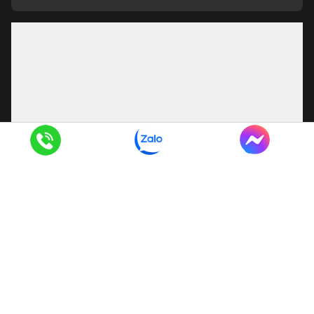
CÔNG TY TNHH DỊCH VỤ THƯƠNG MẠI VÀ XÂY DỰNG
HÙNG LAN
Khu 6, xã Hoài Đức, thành phố Hà Nội, Việt Nam