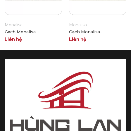
Monalisa
Monalisa
Gạch Monalisa
Gạch Monalisa
FDS100391M 600x600
FDS100392M 600x600
Liên hệ
Liên hệ