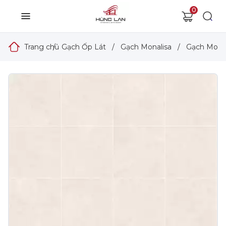
0
Trang chủ
/
Gạch Ốp Lát
/
Gạch Monalisa
/
Gạch Monal