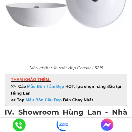
Mẫu chậu rửa mặt đẹp Caesar L5215
THAM KHẢO THÊM:
>> Các
Mẫu Bồn Tắm Đẹp
HOT, lựa chọn hàng đầu tại
Hùng Lan
>> Top
Mẫu Bồn Cầu Đẹp
Bán Chạy Nhất
IV. Showroom Hùng Lan - Nhà
cung cấp mẫu chậu rửa mặt đẹp
chất lượng hàng đầu