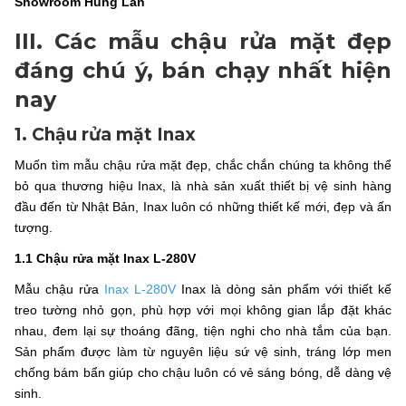
Showroom Hùng Lan
III. Các mẫu chậu rửa mặt đẹp
đáng chú ý, bán chạy nhất hiện
nay
1. Chậu rửa mặt Inax
Muốn tìm mẫu chậu rửa mặt đẹp, chắc chắn chúng ta không thể
bỏ qua thương hiệu Inax, là nhà sản xuất thiết bị vệ sinh hàng
đầu đến từ Nhật Bản, Inax luôn có những thiết kế mới, đẹp và ấn
tượng.
1.1 Chậu rửa mặt Inax L-280V
Mẫu chậu rửa
Inax L-280V
Inax là dòng sản phẩm với thiết kế
treo tường nhỏ gọn, phù hợp với mọi không gian lắp đặt khác
nhau, đem lại sự thoáng đãng, tiện nghi cho nhà tắm của bạn.
Sản phẩm được làm từ nguyên liệu sứ vệ sinh, tráng lớp men
chống bám bẩn giúp cho chậu luôn có vẻ sáng bóng, dễ dàng vệ
sinh.