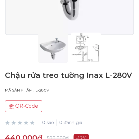
Chậu rửa treo tường Inax L-280V
MÃ SẢN PHẨM : L-280V
QR-Code
0 sao
0 đánh giá
440.000₫
500.000₫
-12%