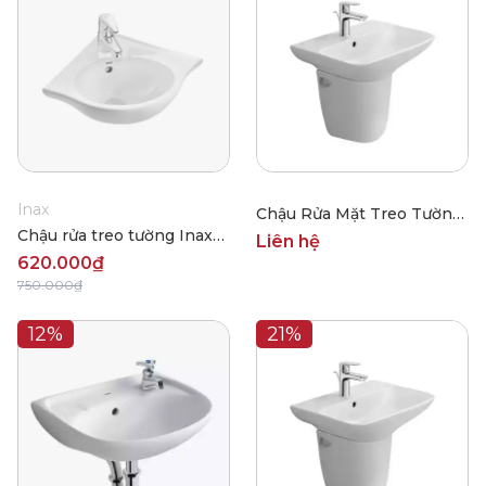
Inax
Chậu Rửa Mặt Treo Tường
Chậu rửa treo tường Inax
Inax AL-289VEC
Liên hệ
L-281V
620.000₫
750.000₫
12%
21%