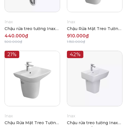
Inax
Inax
Chậu rửa treo tường Inax
Chậu Rửa Mặt Treo Tường
L-280V
Inax L-289VEC
440.000₫
910.000₫
500.000₫
1.150.000₫
21%
42%
Inax
Inax
Chậu Rửa Mặt Treo Tường
Chậu rửa treo tường Inax