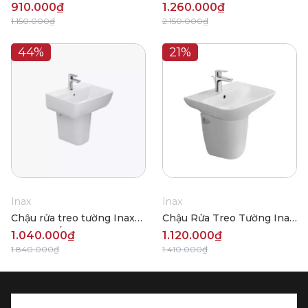
Inax L-289VFC
AL-312V(EC/FC)
910.000₫
1.260.000₫
1.150.000₫
2.150.000₫
44%
21%
Inax
Inax
Chậu rửa treo tường Inax
Chậu Rửa Treo Tường Inax
L-312 (EC/FC)
AL-289VFC
1.040.000₫
1.120.000₫
1.840.000₫
1.410.000₫