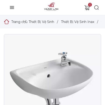
0
Trang chủ
/
Thiết Bị Vệ Sinh
/
Thiết Bị Vệ Sinh Inax
/
Ch