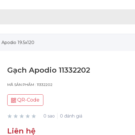
 Apodio 19.5x120
Gạch Apodio 11332202
MÃ SẢN PHẨM : 11332202
QR-Code
0 sao
0 đánh giá
Liên hệ