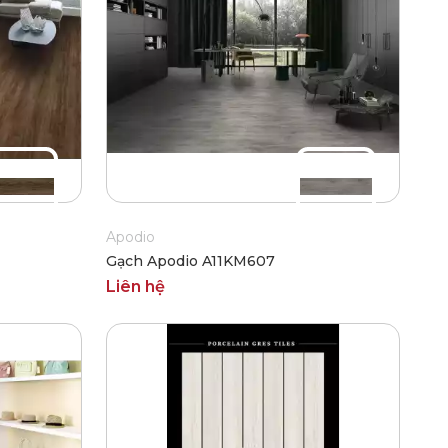
Apodio
Gạch Apodio A11KM607
Liên hệ