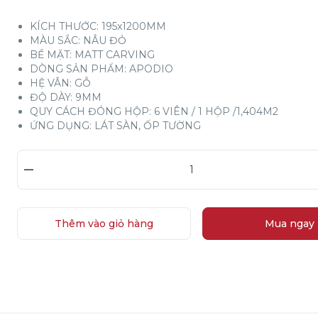
KÍCH THƯỚC: 195x1200MM
MÀU SẮC: NÂU ĐỎ
BỀ MẶT: MATT CARVING
DÒNG SẢN PHẨM: APODIO
HỆ VÂN: GỖ
ĐỘ DÀY: 9MM
QUY CÁCH ĐÓNG HỘP: 6 VIÊN / 1 HỘP /1,404M2
ỨNG DỤNG: LÁT SÀN, ỐP TƯỜNG
–
Thêm vào giỏ hàng
Mua ngay