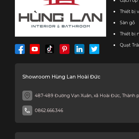
Gạch ốp 
Thiết bị 
Sàn gỗ
Thiết bị
Quạt Trầ
Showroom Hùng Lan Hoài Đức
487-489 Đường Vạn Xuân, xã Hoài Đức, Thành 
0862.666.346