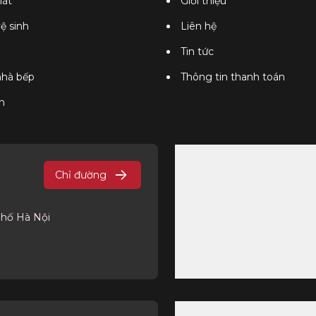
lát
Giới thiệu
vệ sinh
Liên hệ
Tin tức
 nhà bếp
Thông tin thanh toán
n
Chỉ đường
phố Hà Nội