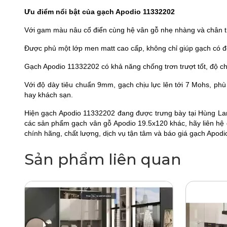
Ưu điểm nổi bật của gạch Apodio 11332202
Với gam màu nâu cổ điển cùng hệ vân gỗ nhẹ nhàng và chân th
Được phủ một lớp men matt cao cấp, không chỉ giúp gạch có độ
Gạch Apodio 11332202 có khả năng chống trơn trượt tốt, độ ch
Với độ dày tiêu chuẩn 9mm, gạch chịu lực lên tới 7 Mohs, ph
hay khách sạn.
Hiện gạch Apodio 11332202 đang được trưng bày tại Hùng La
các sản phẩm gạch vân gỗ
Apodio 19.5x120
khác, hãy liên hệ
chính hãng, chất lượng, dịch vụ tận tâm và
báo giá gạch Apodi
Sản phẩm liên quan