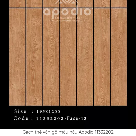
Gạch thẻ vân gỗ màu nâu Apodio 11332202