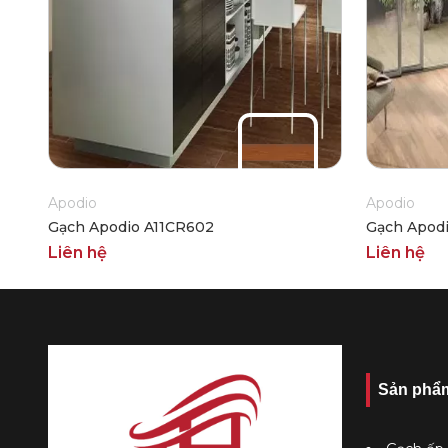
Apodio
Apodio
Gạch Apodio A11CR602
Gạch Apod
Liên hệ
Liên hệ
Sản phẩ