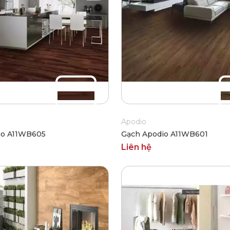
Apodio
io A11WB605
Gạch Apodio A11WB601
Liên hệ