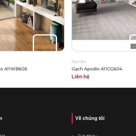
Apodio
io A11WB606
Gạch Apodio A11CG604
Liên hệ
m
Về chúng tôi