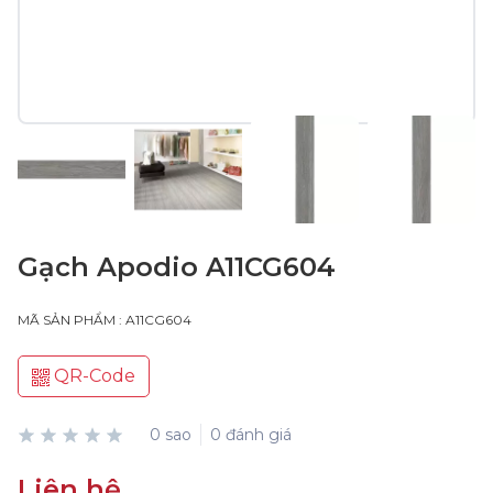
Gạch Apodio A11CG604
MÃ SẢN PHẨM : A11CG604
QR-Code
0 sao
0 đánh giá
Liên hệ