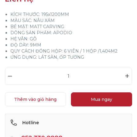
KÍCH THƯỚC: 195x1200MM
MÀU SẮC: NÂU XÁM
BỀ MẶT: MATT CARVING
DÒNG SẢN PHẨM: APODIO
HỆ VÂN: GỖ
ĐỘ DÀY: 9MM
QUY CÁCH ĐÓNG HỘP: 6 VIÊN / 1 HỘP /1,404M2
ỨNG DỤNG: LÁT SÀN, ỐP TƯỜNG
–
+
Thêm vào giỏ hàng
Mua ngay
Hotline