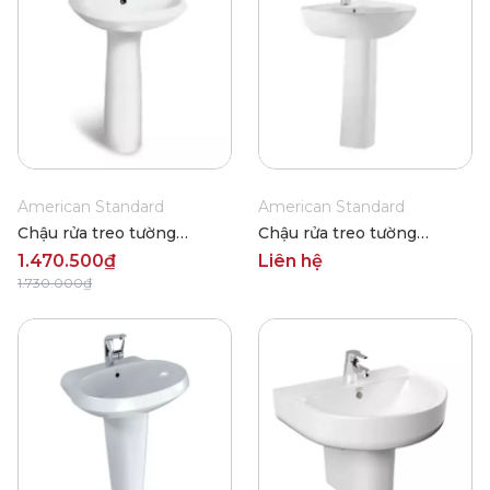
American Standard
American Standard
Chậu rửa treo tường
Chậu rửa treo tường
American Standard VF-
American Standard 0956-
1.470.500₫
Liên hệ
0969/VF-0901
WT/0775-WT
1.730.000₫