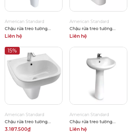
American Standard
American Standard
Chậu rửa treo tường
Chậu rửa treo tường
American Standard WP-
American Standard 0553-
Liên hệ
Liên hệ
F511/F711
WT/0740-WT
15%
American Standard
American Standard
Chậu rửa treo tường
Chậu rửa treo tường
American Standard 0955-
American Standard VF-
3.187.500₫
Liên hệ