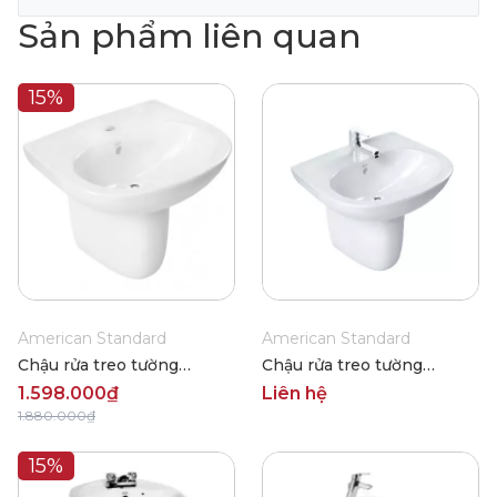
Sản phẩm liên quan
15%
American Standard
American Standard
Chậu rửa treo tường
Chậu rửa treo tường
American Standard VF-
American Standard VF-
1.598.000₫
Liên hệ
0947/VF-0741
0800/VF-0911
1.880.000₫
15%