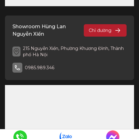
Cũng chính vì sự nổi tiếng về chất lượng nên trên thị
trường hiện nay có rất nhiều nơi cung cấp thiết bị vệ sinh
American Standard, tuy nhiên, không phải đơn vị nào cũng
cung cấp sản phẩm chính hãng với chất lượng đạt chuẩn.
Showroom Hùng Lan
Chỉ đường
Showroom Hùng Lan với kinh nghiệm nhiều năm và uy tín
Nguyễn Xiển
vững mạnh trên thị trường, cam kết bán hàng chính hãng
với mức giá tốt nhất.
215 Nguyễn Xiển, Phường Khương Đình, Thành
phố Hà Nội
Không chỉ có thiết bị vệ sinh American Standard,
showroom Hùng Lan còn rất nhiều loại thiết bị của các
0985.989.346
hãng khác nhau, khách hàng sẽ được nhân viên tư vấn
lựa chọn những sản phẩm phù hợp nhất, cách kết hợp
thiết bị sao cho hợp lý.
Đến với Hùng Lan, khách hàng còn nhận được những
dịch vụ chăm sóc tốt nhất:
Hỗ trợ giao hàng đầy đủ mẫu mã, số lượng cho
khách hàng trên toàn quốc.
Nhân viên chăm sóc khách hàng chuyên
nghiệp, tư vấn tận tâm 24/7