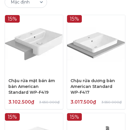
15%
15%
Chậu rửa mặt bán âm
Chậu rửa dương bàn
bàn American
American Standard
Standard WP-F419
WP-F417
3.102.500₫
3.017.500₫
3.650.000₫
3.550.000₫
15%
15%