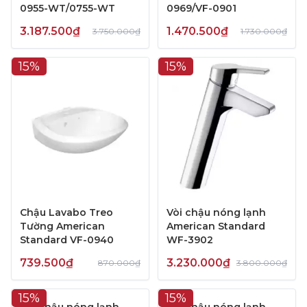
0955-WT/0755-WT
0969/VF-0901
3.187.500₫
1.470.500₫
3.750.000₫
1.730.000₫
15%
15%
Chậu Lavabo Treo
Vòi chậu nóng lạnh
Tường American
American Standard
Standard VF-0940
WF-3902
739.500₫
3.230.000₫
870.000₫
3.800.000₫
15%
15%
Vòi chậu nóng lạnh
Vòi chậu nóng lạnh