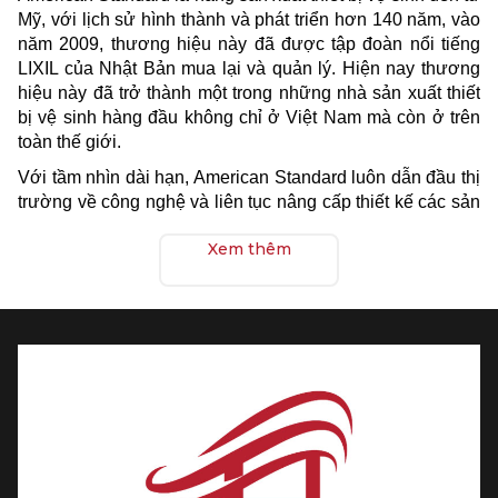
Mỹ, với lịch sử hình thành và phát triển hơn 140 năm, vào
năm 2009, thương hiệu này đã được tập đoàn nổi tiếng
LIXIL của Nhật Bản mua lại và quản lý. Hiện nay thương
hiệu này đã trở thành một trong những nhà sản xuất thiết
bị vệ sinh hàng đầu không chỉ ở Việt Nam mà còn ở trên
toàn thế giới.
Với tầm nhìn dài hạn, American Standard luôn dẫn đầu thị
trường về công nghệ và liên tục nâng cấp thiết kế các sản
phẩm mang đến cho khách hàng những dòng thiết bị với
Xem thêm
kiểu dáng tinh tế, chỉn chu hơn. Cũng nhờ đó, thương hiệu
này đã chinh phục được người tiêu dùng Việt, hiện thực
hóa mơ ước tạo ra phòng tắm đẹp đẹp và tiện nghi, hiện
đại bậc nhất.
Các dòng thiết bị vệ sinh
American Standard
Với một loạt các sản phẩm đa dạng như bồn cầu, lavabo,
sen vòi, phụ kiện,... American Standard đã và đang tạo ra
những sản phẩm chất lượng cao với thiết kế đẹp mắt cùng