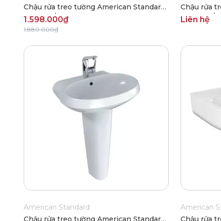
Chậu rửa treo tường American Standard
Chậu rửa t
VF-0947/VF-0741
VF-0800/V
1.598.000₫
Liên hệ
1.880.000₫
American Standard
American S
Chậu rửa treo tường American Standard
Chậu rửa t