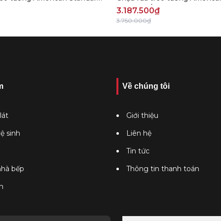
0740-WT
0955-WT/0755-WT
3.187.500₫
3.750.000₫
m
Về chúng tôi
lát
Giới thiệu
vệ sinh
Liên hệ
Tin tức
 nhà bếp
Thông tin thanh toán
n