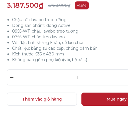
3.187.500₫
3.750.000₫
-15%
Chậu rửa lavabo treo tường
Dòng sản phẩm: dòng Active
0955-WT: chậu lavabo treo tường
0755-WT: chân treo lavabo
Với đặc tính kháng khẩn, dễ lau chùi
Chất liệu: bằng sứ cao cấp, chống bám bẩn
Kích thước: 535 x 480 mm
Không bao gồm phụ kiện(vòi, bộ xả,...)
–
Thêm vào giỏ hàng
Mua ngay