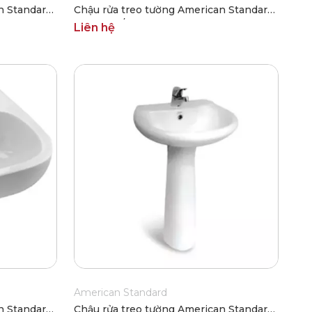
n Standard
Chậu rửa treo tường American Standard
0956-WT/0775-WT
Liên hệ
American Standard
n Standard
Chậu rửa treo tường American Standard