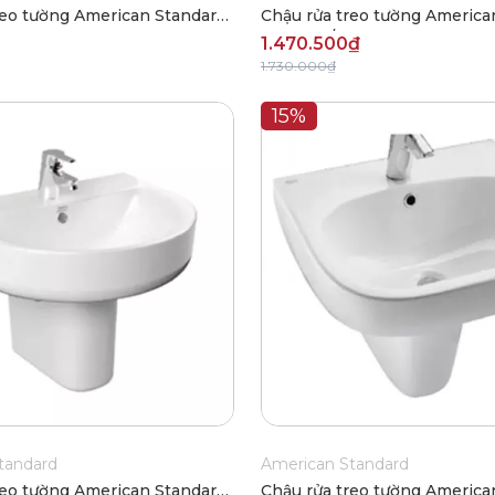
reo tường American Standard
Chậu rửa treo tường America
F-0911
VF-0969/VF-0901
1.470.500₫
1.730.000₫
15%
tandard
American Standard
reo tường American Standard
Chậu rửa treo tường America