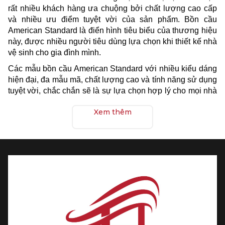
rất nhiều khách hàng ưa chuộng bởi chất lượng cao cấp
và nhiều ưu điểm tuyệt vời của sản phẩm. Bồn cầu
American Standard là điển hình tiêu biểu của thương hiệu
này, được nhiều người tiêu dùng lựa chọn khi thiết kế nhà
vệ sinh cho gia đình mình.
Các mẫu bồn cầu American Standard với nhiều kiểu dáng
hiện đại, đa mẫu mã, chất lượng cao và tính năng sử dụng
tuyệt vời, chắc chắn sẽ là sự lựa chọn hợp lý cho mọi nhà
vệ sinh.
Xem thêm
Cũng tương tự như các hãng bồn cầu khác trên thị trường,
American Standard có một số dòng sản phẩm bồn cầu
chính được phân loại theo cấu tạo, bao gồm:
- Bồn cầu 2 khối American Standard:
Đây là bồn cầu có cấu tạo thành 2 khối riêng biệt với phần
bệ ngồi và két nước. Loại bồn cầu này có ưu điểm là nhỏ
gọn, rất phù hợp với nhà vệ sinh có diện tích hạn chế.
- Bồn cầu 1 khối American Standard: