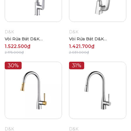
D&K
D&K
Vòi Rửa Bát D&K
Vòi Rửa Bát D&K
DK1522401-W
DK15324A73-W
1.522.500₫
1.421.700₫
2.175.000₫
2.031.000₫
30%
31%
D&K
D&K