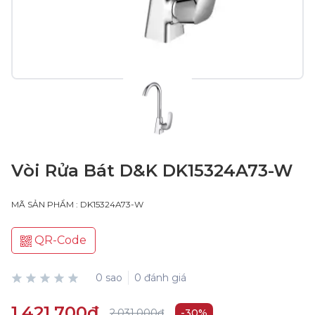
Vòi Rửa Bát D&K DK15324A73-W
MÃ SẢN PHẨM : DK15324A73-W
QR-Code
0 sao
0 đánh giá
1.421.700₫
2.031.000₫
-30%