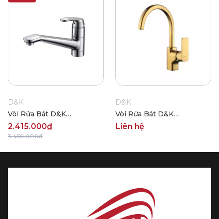
D&K
D&K
Vòi Rửa Bát D&K
Vòi Rửa Bát D&K
DK900627
DK1432403
2.415.000₫
Liên hệ
3.450.000₫