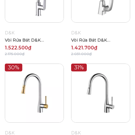
D&K
D&K
Vòi Rửa Bát D&K
Vòi Rửa Bát D&K
DK1522401-W
DK15324A73-W
1.522.500₫
1.421.700₫
2.175.000₫
2.031.000₫
30%
31%
D&K
D&K