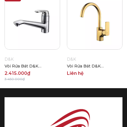
D&K
D&K
Vòi Rửa Bát D&K
Vòi Rửa Bát D&K
DK900627
DK1432403
2.415.000₫
Liên hệ
3.450.000₫