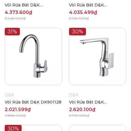
Vòi Rửa Bát D&K
Vòi Rửa Bát D&K
DK1462504-D
DK1492501-C
4.373.600₫
4.035.499₫
6.248.000₫
5.765.000₫
31%
30%
D&K
D&K
Vòi Rửa Bát D&K DK901128
Vòi Rửa Bát D&K
DK1292401
2.021.599₫
2.620.100₫
2.888.000₫
3.743.000₫
30%