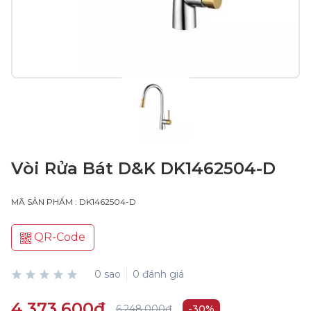
Vòi Rửa Bát D&K DK1462504-D
MÃ SẢN PHẨM : DK1462504-D
QR-Code
0 sao
0 đánh giá
4.373.600₫
6.248.000₫
-30%