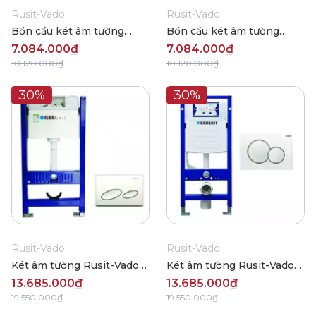
Rusit-Vado
Rusit-Vado
Bồn cầu két âm tường
Bồn cầu két âm tường
Rusit-Vado RUW6600
Rusit-Vado RUW8800
7.084.000₫
7.084.000₫
10.120.000₫
10.120.000₫
30%
30%
Rusit-Vado
Rusit-Vado
Két âm tường Rusit-Vado
Két âm tường Rusit-Vado
RUWC0066
RUWC0088
13.685.000₫
13.685.000₫
19.550.000₫
19.550.000₫