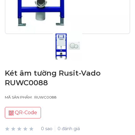
Két âm tường Rusit-Vado
RUWC0088
MÃ SẢN PHẨM : RUWC0088
QR-Code
0 sao
0 đánh giá