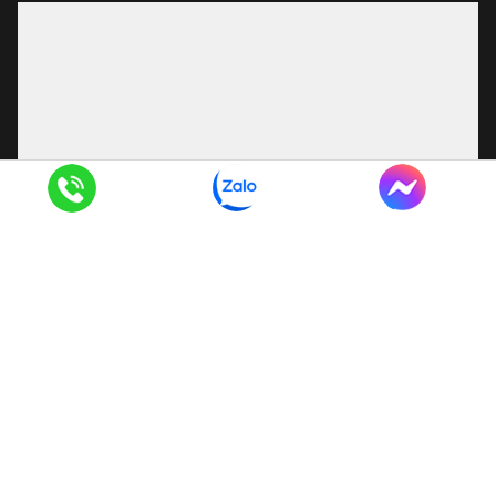
CÔNG TY TNHH DỊCH VỤ THƯƠNG MẠI VÀ XÂY DỰNG
HÙNG LAN
Khu 6, xã Hoài Đức, thành phố Hà Nội, Việt Nam
Copyright © Hùng Lan 2026· All Rights Reserved