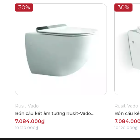
30%
30%
Rusit-Vado
Rusit-Vado
Bồn cầu két âm tường Rusit-Vado
Bồn cầu ké
RUW6600
RUW8800
7.084.000₫
7.084.00
10.120.000₫
10.120.000₫