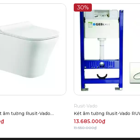
30%
Rusit-Vado
t âm tường Rusit-Vado
Két âm tường Rusit-Vado R
0₫
13.685.000₫
19.550.000₫