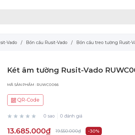
usit-Vado
/
Bồn cầu Rusit-Vado
/
Bồn cầu treo tường Rusit-
Két âm tường Rusit-Vado RUWC0
MÃ SẢN PHẨM : RUWC0066
QR-Code
0 sao
0 đánh giá
13.685.000₫
19.550.000₫
-30%