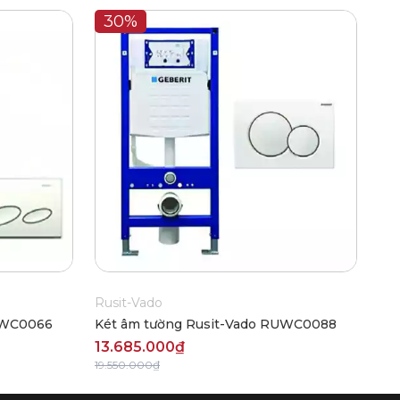
30%
Rusit-Vado
UWC0066
Két âm tường Rusit-Vado RUWC0088
13.685.000₫
19.550.000₫