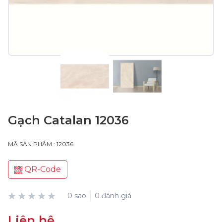
Gạch Catalan 12036
MÃ SẢN PHẨM : 12036
QR-Code
0 sao
0 đánh giá
Liên hệ