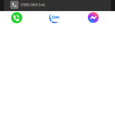
0985.989.346
CÔNG TY TNHH DỊCH VỤ THƯƠNG MẠI VÀ XÂY DỰNG