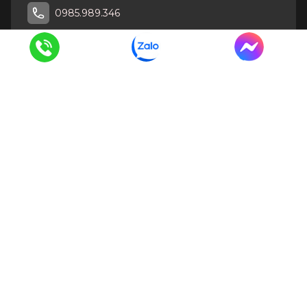
0985.989.346
CÔNG TY TNHH DỊCH VỤ THƯƠNG MẠI VÀ XÂY DỰNG