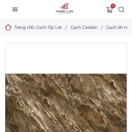
0
Trang chủ
/
Gạch Ốp Lát
/
Gạch Catalan
/
Gạch lát nền