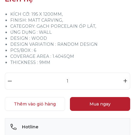
KÍCH CỠ: 195 X 1200MM,
FINISH: MATT CARVING,
CATEGORY: GẠCH PORCELAIN ỐP LÁT,
ỨNG DỤNG : WALL
DESIGN : WOOD
DESIGN VARIATION : RANDOM DESIGN
PCS/BOX : 6
COVERAGE AREA : 1.404SQM
THICKNESS : 9MM
–
+
Thêm vào giỏ hàng
Mua ngay
Hotline