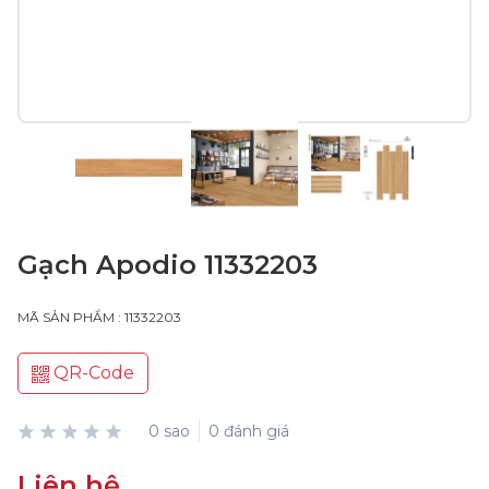
Gạch Apodio 11332203
MÃ SẢN PHẨM : 11332203
QR-Code
0 sao
0 đánh giá
Liên hệ