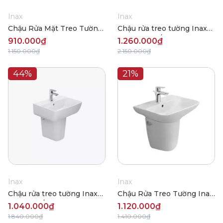
Inax
Inax
Chậu Rửa Mặt Treo Tường
Chậu rửa treo tường Inax
Inax L-289VFC
AL-312V(EC/FC)
910.000₫
1.260.000₫
1.150.000₫
2.150.000₫
44%
21%
Inax
Inax
Chậu rửa treo tường Inax
Chậu Rửa Treo Tường Inax
L-312 (EC/FC)
AL-289VFC
1.040.000₫
1.120.000₫
1.840.000₫
1.410.000₫