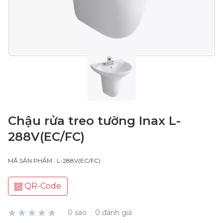
Chậu rửa treo tường Inax L-
288V(EC/FC)
MÃ SẢN PHẨM : L-288V(EC/FC)
QR-Code
0 sao
0 đánh giá