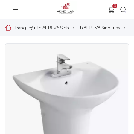
0
Trang chủ
/
Thiết Bị Vệ Sinh
/
Thiết Bị Vệ Sinh Inax
/
Ch