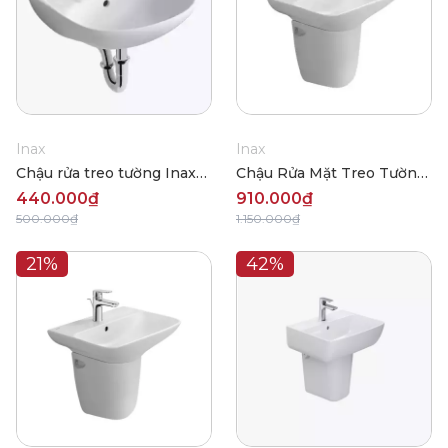
Inax
Inax
Chậu rửa treo tường Inax
Chậu Rửa Mặt Treo Tường
L-280V
Inax L-289VEC
440.000₫
910.000₫
500.000₫
1.150.000₫
21%
42%