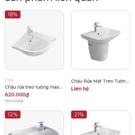
18%
Inax
Chậu Rửa Mặt Treo Tường
Chậu rửa treo tường Inax
Inax AL-289VEC
Liên hệ
L-281V
620.000₫
750.000₫
12%
21%