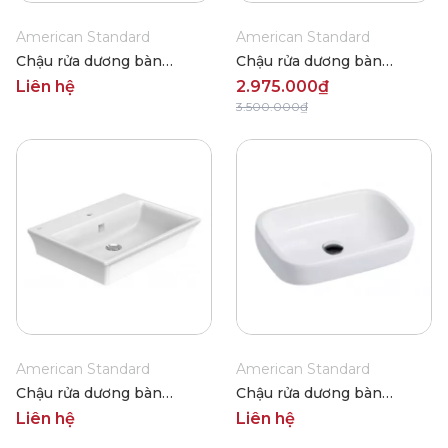
American Standard
American Standard
Chậu rửa dương bàn
Chậu rửa dương bàn
American Standard 0950-
American Standard WP-
Liên hệ
2.975.000₫
WT(WP-0626)
0618
3.500.000₫
American Standard
American Standard
Chậu rửa dương bàn
Chậu rửa dương bàn
American Standard WP-
American Standard WP-
Liên hệ
Liên hệ
F525
F626