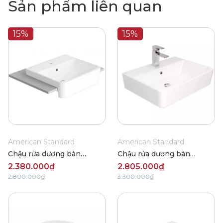
Sản phẩm liên quan
15%
15%
American Standard
American Standard
Chậu rửa dương bàn
Chậu rửa dương bàn
American Standard VF-
American Standard VF-
2.380.000₫
2.805.000₫
0519
0620
2.800.000₫
3.300.000₫