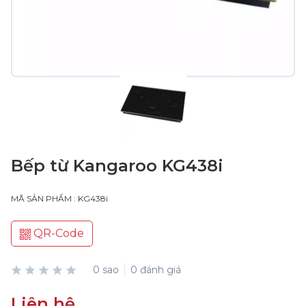
Bếp từ Kangaroo KG438i
MÃ SẢN PHẨM : KG438i
QR-Code
0 sao
0 đánh giá
Liên hệ