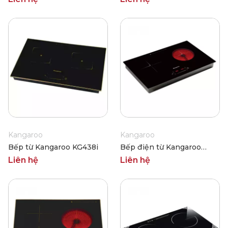
Kangaroo
Kangaroo
Bếp từ Kangaroo KG438i
Bếp điện từ Kangaroo
KG443i
Liên hệ
Liên hệ