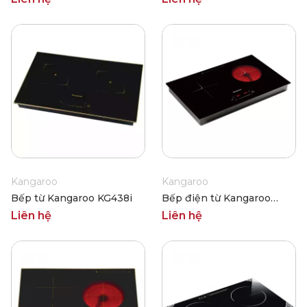
Kangaroo
Kangaroo
Bếp từ Kangaroo KG438i
Bếp điện từ Kangaroo
KG443i
Liên hệ
Liên hệ