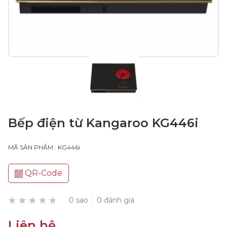
Bếp điện từ Kangaroo KG446i
MÃ SẢN PHẨM : KG446i
QR-Code
0 sao
0 đánh giá
Liên hệ