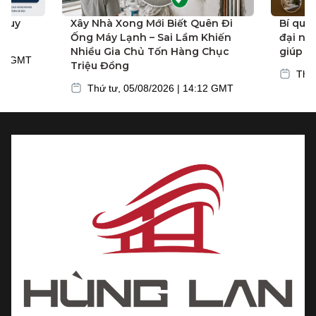
ội uy
Xây Nhà Xong Mới Biết Quên Đi
Bí quy
Ống Máy Lạnh – Sai Lầm Khiến
đại nh
Nhiều Gia Chủ Tốn Hàng Chục
giúp n
:03 GMT
Triệu Đồng
Thứ 
Thứ tư, 05/08/2026 | 14:12 GMT