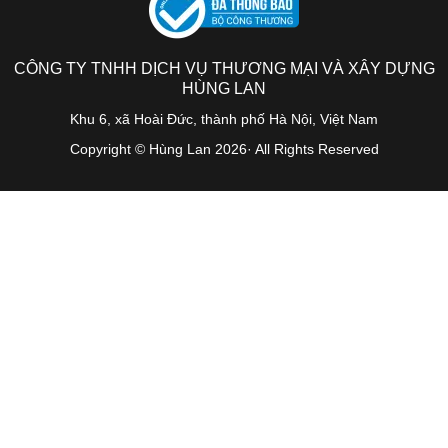
CÔNG TY TNHH DỊCH VỤ THƯƠNG MẠI VÀ XÂY DỰNG
HÙNG LAN
Khu 6, xã Hoài Đức, thành phố Hà Nội, Việt Nam
Copyright © Hùng Lan 2026· All Rights Reserved