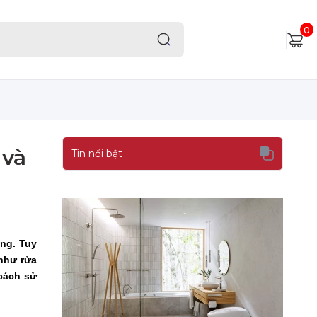
0
 và
Tin nổi bật
ờng. Tuy
như rửa
 cách sử