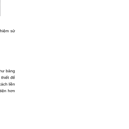
ghiệm sử
như bảng
thiết để
cách liền
tiện hơn