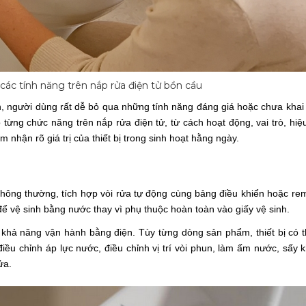
các tính năng trên nắp rửa điện tử bồn cầu
en, người dùng rất dễ bỏ qua những tính năng đáng giá hoặc chưa khai 
 từng chức năng trên nắp rửa điện tử, từ cách hoạt động, vai trò, hiệ
 nhận rõ giá trị của thiết bị trong sinh hoạt hằng ngày.
 thông thường, tích hợp vòi rửa tự động cùng bảng điều khiển hoặc rem
ể vệ sinh bằng nước thay vì phụ thuộc hoàn toàn vào giấy vệ sinh.
ờ khả năng vận hành bằng điện. Tùy từng dòng sản phẩm, thiết bị có 
iều chỉnh áp lực nước, điều chỉnh vị trí vòi phun, làm ấm nước, sấy k
ửa.