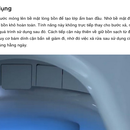
dụng
nước mỏng lên bề mặt lòng bồn để tạo lớp ẩm ban đầu. Nhờ bề mặt 
ng bồn khô hoàn toàn. Tính năng này không trực tiếp thay cho bước xả,
quá trình sử dụng sau đó. Cách tiếp cận này thiên về giữ bồn sạch từ 
nguy cơ bám dính cặn bẩn sẽ giảm đi, nhờ đó việc xả rửa sau sử dụng c
dùng hằng ngày.