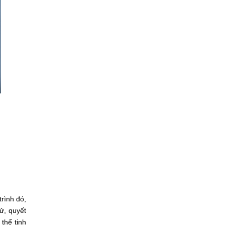
rình đó,
tử, quyết
thể tinh