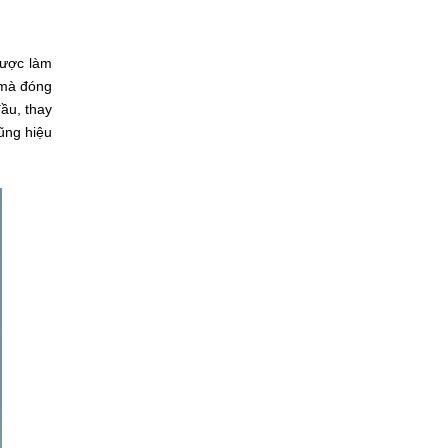
được làm
 mà đóng
đầu, thay
ũng hiệu