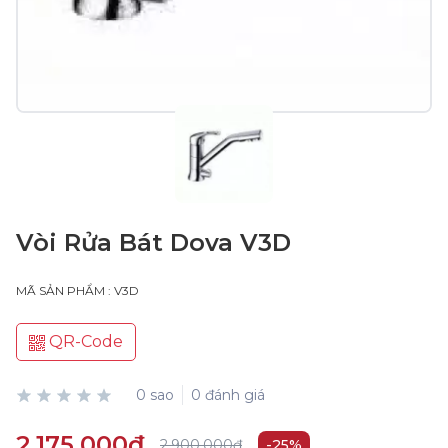
Vòi Rửa Bát Dova V3D
MÃ SẢN PHẨM : V3D
QR-Code
0 sao
0 đánh giá
2.175.000₫
2.900.000₫
-25%