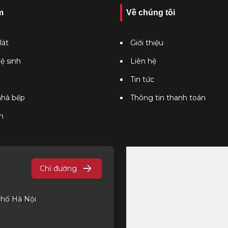
m
Về chúng tôi
lát
Giới thiệu
vệ sinh
Liên hệ
Tin tức
 nhà bếp
Thông tin thanh toán
n
Chỉ đường
phố Hà Nội