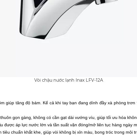
Vòi chậu nước lạnh Inax LFV-12A
i lõm giúp tăng độ bám. Kể cả khi tay bạn đang dính đầy xà phòng trơn
thuôn gọn gàng, không có cần gạt dài vướng víu, giúp tối ưu hóa không
ịu được áp lực nước lớn và tần suất vặn đóng/mở liên tục hàng ngày mà
iêu chuẩn khắt khe, giúp vòi không bị xỉn màu, bong tróc trong môi tr