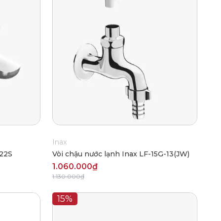
Inax
-22S
Vòi chậu nước lạnh Inax LF-15G-13(JW)
1.060.000₫
1.130.000₫
15%