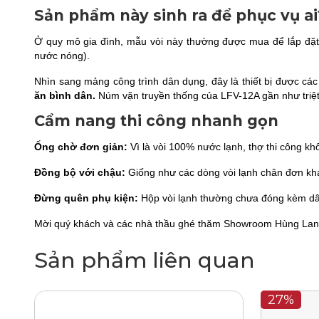
Sản phẩm này sinh ra để phục vụ a
Ở quy mô gia đình, mẫu vòi này thường được mua để lắp đặ
nước nóng).
Nhìn sang mảng công trình dân dụng, đây là thiết bị được các
ăn bình dân.
Núm vặn truyền thống của LFV-12A gần như triệt 
Cẩm nang thi công nhanh gọn
Ống chờ đơn giản:
Vì là vòi 100% nước lạnh, thợ thi công k
Đồng bộ với chậu:
Giống như các dòng vòi lạnh chân đơn kh
Đừng quên phụ kiện:
Hộp vòi lạnh thường chưa đóng kèm dây
Mời quý khách và các nhà thầu ghé thăm Showroom Hùng Lan
Sản phẩm liên quan
27%