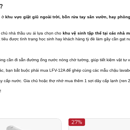
i?
t ở
khu vực giặt giũ ngoài trời, bồn rửa tay sân vườn, hay phò
 chủ nhà thầu ưu ái lựa chọn cho
khu vệ sinh tập thể tại các nhà m
tiêu được tình trạng học sinh hay khách hàng tỳ đè làm gãy cần gạt n
hông cần đi sẵn đường ống nước nóng chờ tường, giúp tiết kiệm vật tư
ác, bạn bắt buộc phải mua LFV-12A để ghép cùng các mẫu chậu lavabo
 cấp nước. Gia chủ hoặc thợ nhớ mua thêm 1 sợi dây cấp lạnh (ren 21
!
27%