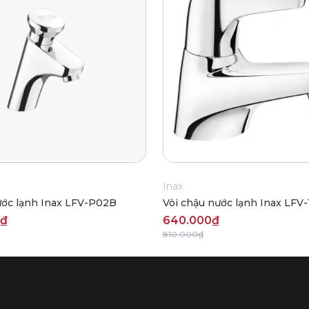
Inax
ước lạnh Inax LFV-P02B
Vòi chậu nước lạnh Inax LFV-
0₫
640.000₫
810.000₫