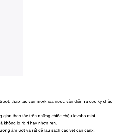
 trượt, thao tác vặn mở/khóa nước vẫn diễn ra cực kỳ chắc
 gian thao tác trên những chiếc chậu lavabo mini.
 không lo rò rỉ hay nhờn ren.
ường ẩm ướt và rất dễ lau sạch các vệt cặn canxi.