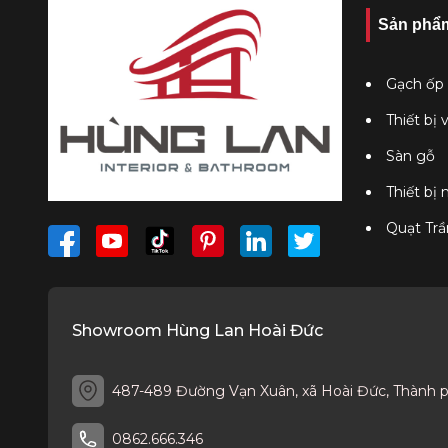
Sản phẩ
Gạch ốp 
Thiết bị 
Sàn gỗ
Thiết bị
Quạt Trầ
Showroom Hùng Lan Hoài Đức
487-489 Đường Vạn Xuân, xã Hoài Đức, Thành 
0862.666.346