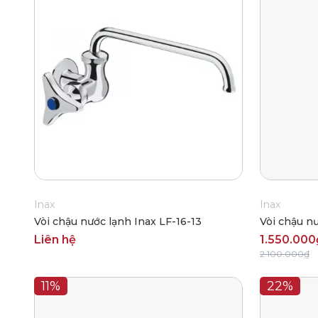
Inax
Inax
Vòi chậu nước lạnh Inax LF-16-13
Vòi chậu n
Liên hệ
1.550.000
2.100.000₫
11%
22%