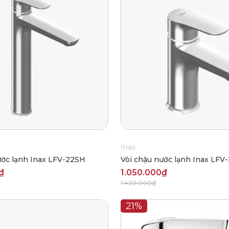
Inax
ước lạnh Inax LFV-22SH
Vòi chậu nước lạnh Inax LFV
₫
1.050.000₫
1.420.000₫
21%