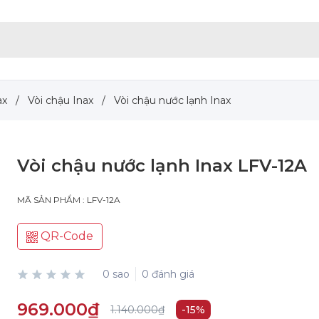
ax
/
Vòi chậu Inax
/
Vòi chậu nước lạnh Inax
Vòi chậu nước lạnh Inax LFV-12A
MÃ SẢN PHẨM : LFV-12A
QR-Code
0 sao
0 đánh giá
969.000₫
1.140.000₫
-15%