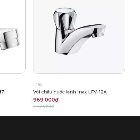
Inax
17
Vòi chậu nước lạnh Inax LFV-12A
969.000₫
1.140.000₫