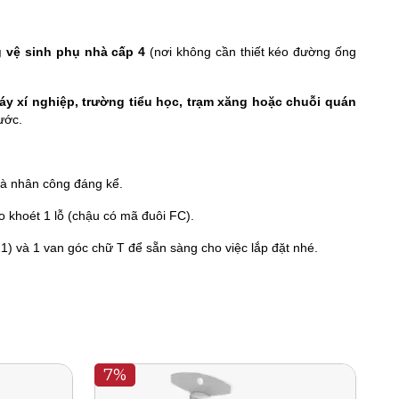
ng vệ sinh phụ nhà cấp 4
(nơi không cần thiết kéo đường ống
áy xí nghiệp, trường tiểu học, trạm xăng hoặc chuỗi quán
ước.
 và nhân công đáng kể.
 khoét 1 lỗ (chậu có mã đuôi FC).
) và 1 van góc chữ T để sẵn sàng cho việc lắp đặt nhé.
7%