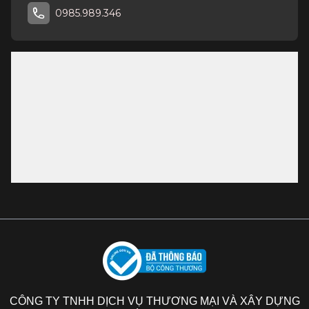
0985.989.346
CÔNG TY TNHH DỊCH VỤ THƯƠNG MẠI VÀ XÂY DỰNG