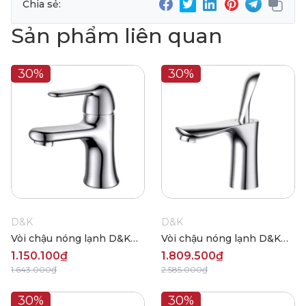
Chia sẻ:
Sản phẩm liên quan
30%
30%
D&K
D&K
Vòi chậu nóng lạnh D&K
Vòi chậu nóng lạnh D&K
DK1342141
DK1032141
1.150.100₫
1.809.500₫
1.643.000₫
2.585.000₫
30%
30%