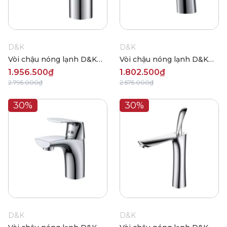
D&K
D&K
Vòi chậu nóng lạnh D&K
Vòi chậu nóng lạnh D&K
DK1322101
DK1262101
1.956.500₫
1.802.500₫
2.795.000₫
2.575.000₫
30%
30%
D&K
D&K