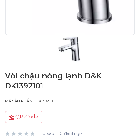
Vòi chậu nóng lạnh D&K
DK1392101
MÃ SẢN PHẨM : DK1392101
QR-Code
0 sao
0 đánh giá