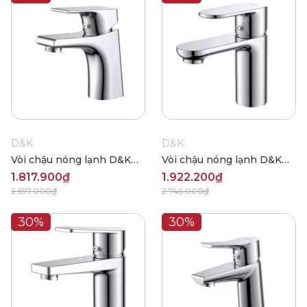
D&K
D&K
Vòi chậu nóng lạnh D&K
Vòi chậu nóng lạnh D&K
DK1292101
DK1252101
1.817.900₫
1.922.200₫
2.597.000₫
2.746.000₫
30%
30%