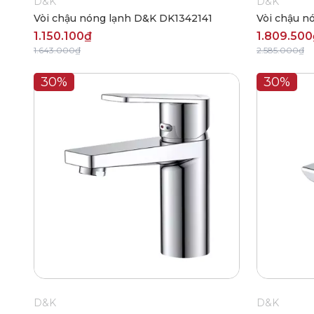
D&K
D&K
Vòi chậu nóng lạnh D&K DK1342141
Vòi chậu n
1.150.100₫
1.809.500
1.643.000₫
2.585.000₫
30%
30%
D&K
D&K