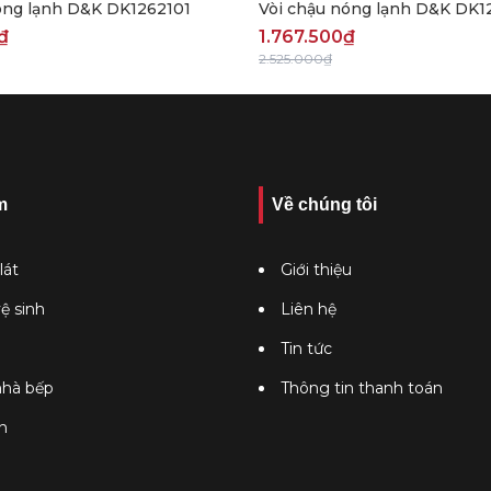
óng lạnh D&K DK1262101
Vòi chậu nóng lạnh D&K DK1
₫
1.767.500₫
2.525.000₫
m
Về chúng tôi
lát
Giới thiệu
vệ sinh
Liên hệ
Tin tức
 nhà bếp
Thông tin thanh toán
n