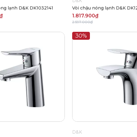
D&K
óng lạnh D&K DK1032141
Vòi chậu nóng lạnh D&K DK1
₫
1.817.900₫
2.597.000₫
30%
D&K