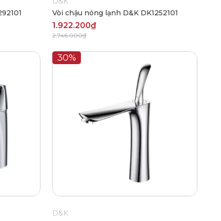
D&K
292101
Vòi chậu nóng lạnh D&K DK1252101
1.922.200₫
2.746.000₫
30%
D&K