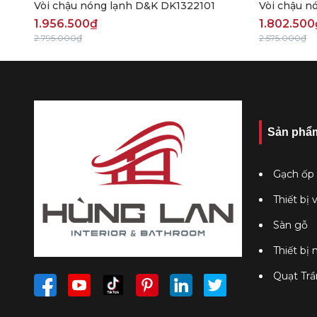
Vòi chậu nóng lạnh D&K DK1322101
Vòi chậu n
1.956.500₫
1.802.500
2.795.000₫
2.575.000₫
Sản phẩ
Gạch ốp 
Thiết bị 
Sàn gỗ
Thiết bị
Quạt Trầ