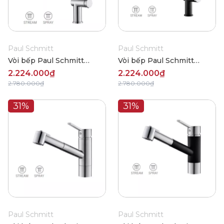
Paul Schmitt
Paul Schmitt
Vòi bếp Paul Schmitt
Vòi bếp Paul Schmitt
PA312K
PA312KCB
2.224.000₫
2.224.000₫
2.780.000₫
2.780.000₫
31%
31%
Paul Schmitt
Paul Schmitt