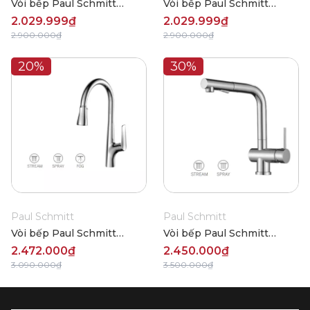
Vòi bếp Paul Schmitt
Vòi bếp Paul Schmitt
PA310K
PA310KCB
2.029.999₫
2.029.999₫
2.900.000₫
2.900.000₫
20%
30%
Paul Schmitt
Paul Schmitt
Vòi bếp Paul Schmitt
Vòi bếp Paul Schmitt
PA318K
PA317K
2.472.000₫
2.450.000₫
3.090.000₫
3.500.000₫