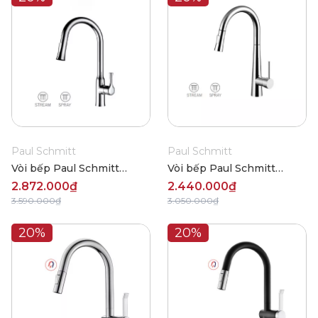
Paul Schmitt
Paul Schmitt
Vòi bếp Paul Schmitt
Vòi bếp Paul Schmitt
PA302K
PA305K
2.872.000₫
2.440.000₫
3.590.000₫
3.050.000₫
20%
20%