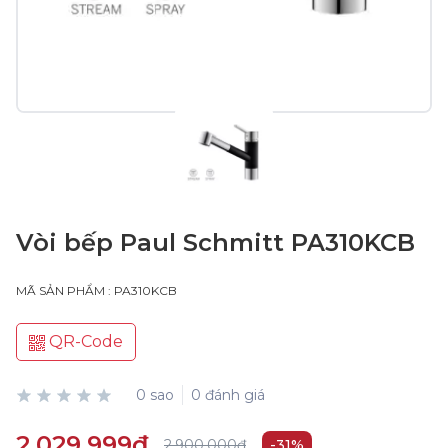
Vòi bếp Paul Schmitt PA310KCB
MÃ SẢN PHẨM : PA310KCB
QR-Code
0 sao
0 đánh giá
2.029.999₫
2.900.000₫
-31%