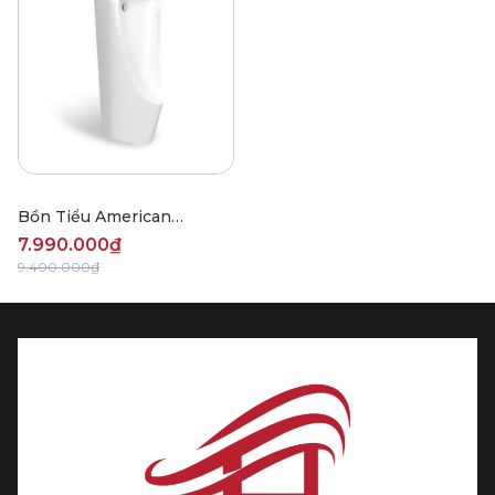
Bồn Tiểu American
Standard WP-6605B
7.990.000₫
9.400.000₫