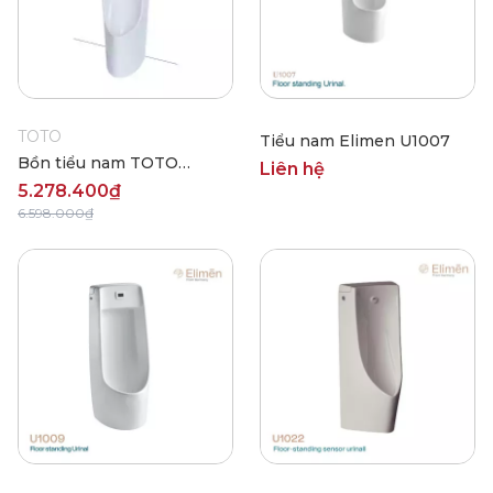
TOTO
Tiểu nam Elimen U1007
Bồn tiểu nam TOTO
Liên hệ
UT508T
5.278.400₫
6.598.000₫