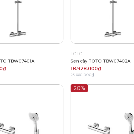
TOTO
OTO TBW07401A
Sen cây TOTO TBW07402A
00₫
18.928.000₫
23.660.000₫
20%