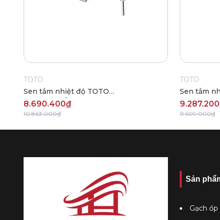
TOTO
TOTO
Sen tắm nhiệt độ TOTO
Sen tắm n
TBV03431V/TBW01008A
TBV03431
8.690.400₫
9.287.20
10.863.000₫
11.609.000₫
Sản phẩ
Gạch ốp 