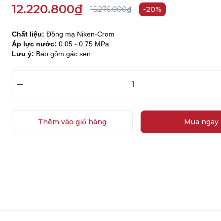
12.220.800₫
15.276.000₫
-20%
Chất liệu:
Đồng mạ Niken-Crom
Áp lực nước:
0.05 - 0.75 MPa
Lưu ý:
Bao gồm gác sen
–
Thêm vào giỏ hàng
Mua ngay