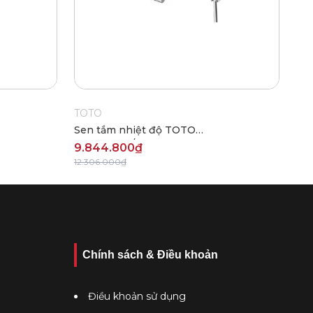
TOTO
Sen tắm nhiệt độ TOTO
TBV03431V/TBW02017A
9.844.800₫
12.306.000₫
Chính sách & Điều khoản
Điều khoản sử dụng