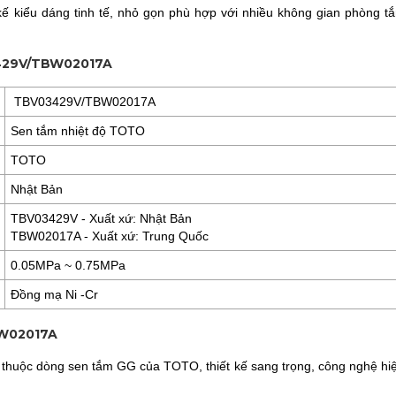
kiểu dáng tinh tế, nhỏ gọn phù hợp với nhiều không gian phòng t
3429V/TBW02017A
TBV03429V/TBW02017A
Sen tắm nhiệt độ TOTO
TOTO
Nhật Bản
TBV03429V - Xuất xứ: Nhật Bản
TBW02017A - Xuất xứ: Trung Quốc
0.05MPa ~ 0.75MPa
Đồng mạ Ni -Cr
BW02017A
ộc dòng sen tắm GG của TOTO, thiết kế sang trọng, công nghệ hiệ