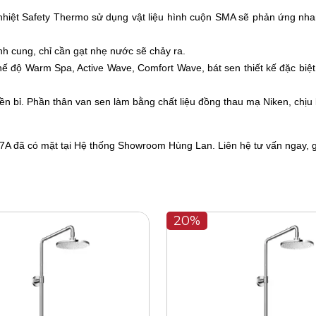
hiệt Safety Thermo sử dụng vật liệu hình cuộn SMA sẽ phản ứng nhanh
nh cung, chỉ cần gạt nhẹ nước sẽ chảy ra.
hế độ Warm Spa, Active Wave, Comfort Wave, bát sen thiết kế đặc biệ
n bỉ. Phần thân van sen làm bằng chất liệu đồng thau mạ Niken, chịu l
 đã có mặt tại Hệ thống
Showroom Hùng Lan
. Liên hệ tư vấn ngay, g
20%