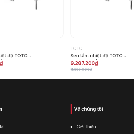
TOTO
hiệt độ TOTO
Sen tắm nhiệt độ TOTO
V/TBW02006A
TBV03431V/TBW01010A
0₫
9.287.200₫
11.609.000₫
m
Về chúng tôi
lát
Giới thiệu