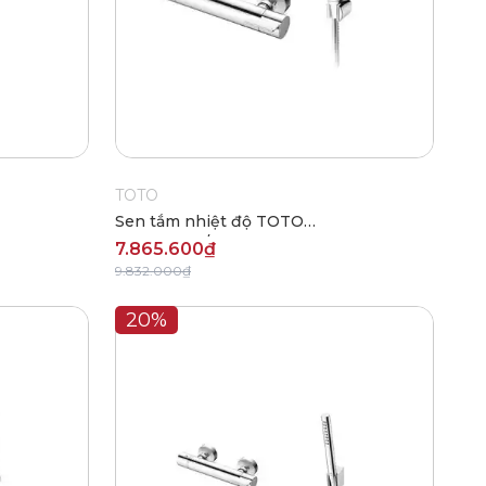
TOTO
Sen tắm nhiệt độ TOTO
TBV03431V/TBW03002B
7.865.600₫
9.832.000₫
20%