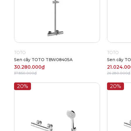
TOTO
TOTO
Sen cây TOTO TBW08405A
Sen cây T
30.280.000₫
21.024.0
37.850.000₫
26.280.000₫
20%
20%