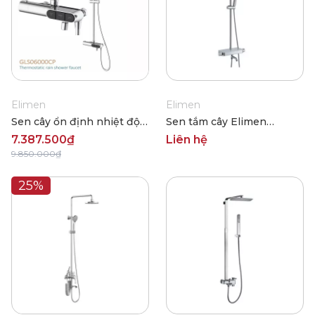
Elimen
Elimen
Sen cây ổn định nhiệt độ
Sen tắm cây Elimen
Elimen GLS06000CP
GB3022-001 T01
7.387.500₫
Liên hệ
9.850.000₫
25%