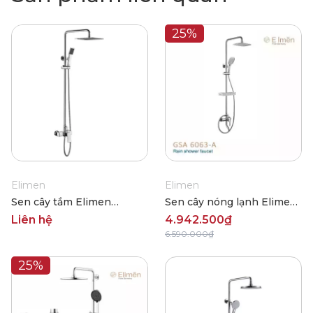
25%
Elimen
Elimen
Sen cây tắm Elimen
Sen cây nóng lạnh Elimen
GY0016CP
GSA 6063-A
Liên hệ
4.942.500₫
6.590.000₫
25%