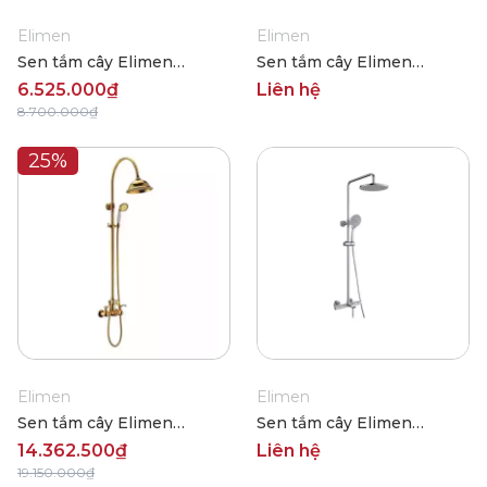
Elimen
Elimen
Sen tắm cây Elimen
Sen tắm cây Elimen
GY0003CP
G1307000
6.525.000₫
Liên hệ
8.700.000₫
25%
Elimen
Elimen
Sen tắm cây Elimen
Sen tắm cây Elimen
G1330407
G552542
14.362.500₫
Liên hệ
19.150.000₫