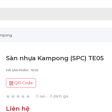
ampong
Sàn nhựa Kampong (SPC) TE05
MÃ SẢN PHẨM : TE05
QR-Code
0 sao
0 đánh giá
Liên hệ