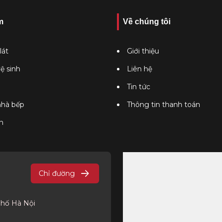
m
Về chúng tôi
lát
Giới thiệu
vệ sinh
Liên hệ
Tin tức
 nhà bếp
Thông tin thanh toán
n
Chỉ đường
phố Hà Nội