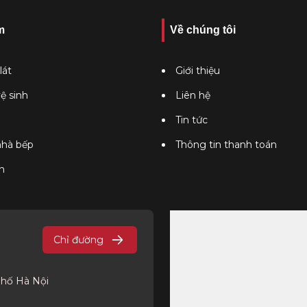
m
Về chúng tôi
lát
Giới thiệu
vệ sinh
Liên hệ
Tin tức
 nhà bếp
Thông tin thanh toán
n
Chỉ đường
phố Hà Nội