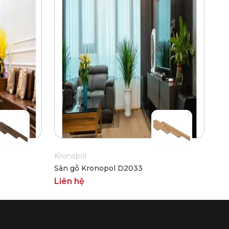
Kronopol
Sàn gỗ Kronopol D2033
Liên hệ