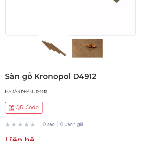
Sàn gỗ Kronopol D4912
MÃ SẢN PHẨM : D4912
QR-Code
0 sao
0 đánh giá
Liên hệ