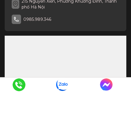
215 Nguyễn Xiển, Phường Khương Đình, Thành
phố Hà Nội
0985.989.346