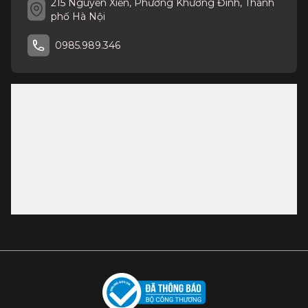
215 Nguyễn Xiển, Phường Khương Đình, Thành
phố Hà Nội
0985.989.346