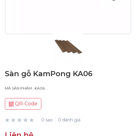
Sàn gỗ KamPong KA06
MÃ SẢN PHẨM : KA06
QR-Code
0 sao
0 đánh giá
Liên hệ