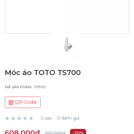
Móc áo TOTO TS700
MÃ SẢN PHẨM : TS700
QR-Code
0 sao
0 đánh giá
608.000₫
760.000₫
-20%