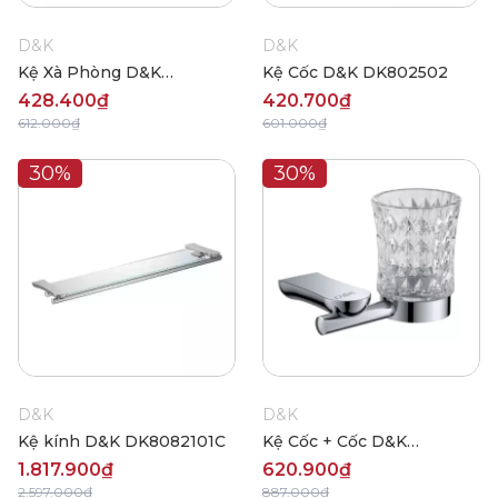
D&K
D&K
Kệ Xà Phòng D&K
Kệ Cốc D&K DK802502
DK802503
428.400₫
420.700₫
612.000₫
601.000₫
30%
30%
D&K
D&K
Kệ kính D&K DK8082101C
Kệ Cốc + Cốc D&K
DK801007C
1.817.900₫
620.900₫
2.597.000₫
887.000₫