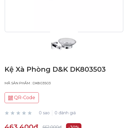
Kệ Xà Phòng D&K DK803503
MÃ SẢN PHẨM : DK803503
QR-Code
0 sao
0 đánh giá
463.400₫
662.000₫
-30%