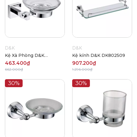
D&K
D&K
Kệ Xà Phòng D&K
Kệ kính D&K DK802509
DK803503
463.400₫
907.200₫
662.000₫
1.296.000₫
30%
30%