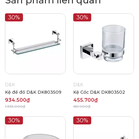
Sản phẩm liên quan
30%
30%
D&K
D&K
Kệ để đồ D&K DK803509
Kệ Cốc D&K DK803502
934.500₫
455.700₫
1.335.000₫
651.000₫
30%
30%