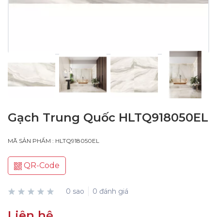
Gạch Trung Quốc HLTQ918050EL
MÃ SẢN PHẨM : HLTQ918050EL
QR-Code
0 sao
0 đánh giá
Liên hệ