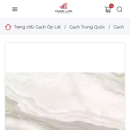
0
Trang chủ
/
Gạch Ốp Lát
/
Gạch Trung Quốc
/
Gạch Tr