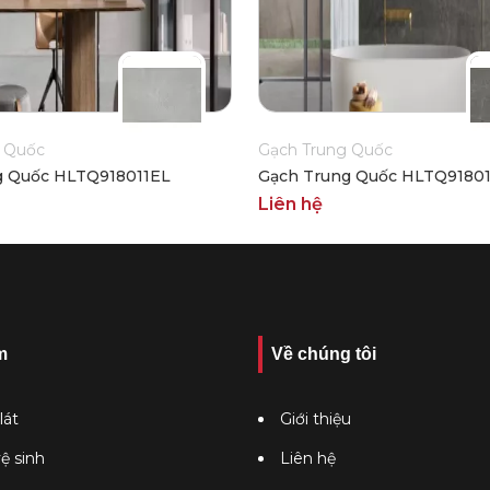
 Quốc
Gạch Trung Quốc
g Quốc HLTQ918011EL
Gạch Trung Quốc HLTQ9180
Liên hệ
m
Về chúng tôi
lát
Giới thiệu
vệ sinh
Liên hệ