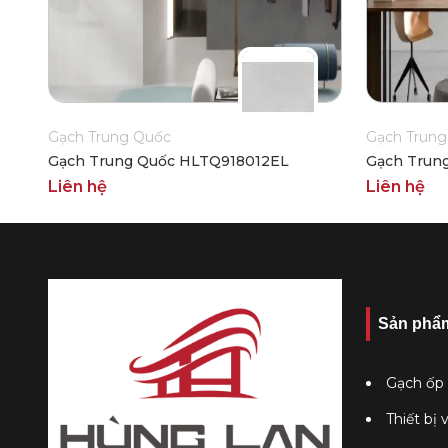
Gạch Trung Quốc
Gạch Trung
Gạch Trung Quốc HLTQ918012EL
Gạch Trun
Liên hệ
Liên hệ
Sản phẩ
Gạch ốp 
Thiết bị 