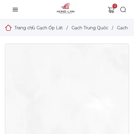
0
Trang chủ
/
Gạch Ốp Lát
/
Gạch Trung Quốc
/
Gạch T