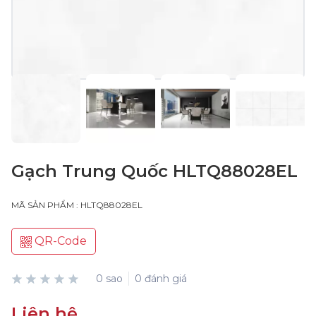
Gạch Trung Quốc HLTQ88028EL
MÃ SẢN PHẨM : HLTQ88028EL
QR-Code
0 sao
0 đánh giá
Liên hệ