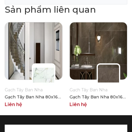
Sản phẩm liên quan
Gạch Tây Ban Nha
Gạch Tây Ban Nha
Gạch Tây Ban Nha 80x160
Gạch Tây Ban Nha 80x160
HLT168001TC
HLT168002TC
Liên hệ
Liên hệ