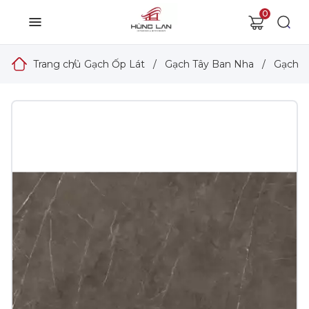
0
Trang chủ
/
Gạch Ốp Lát
/
Gạch Tây Ban Nha
/
Gạch T