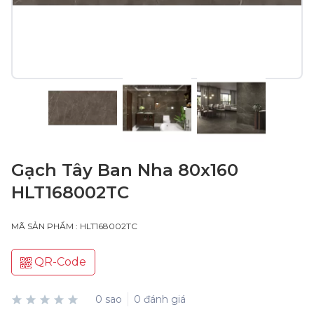
Gạch Tây Ban Nha 80x160
HLT168002TC
MÃ SẢN PHẨM : HLT168002TC
QR-Code
0 sao
0 đánh giá