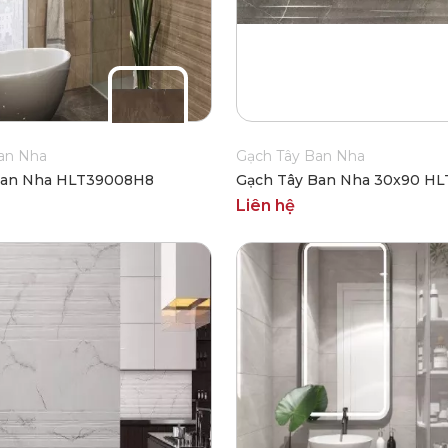
an Nha
Gạch Tây Ban Nha
Ban Nha HLT39008H8
Gạch Tây Ban Nha 30x90 H
Liên hệ