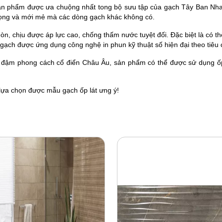
phẩm được ưa chuộng nhất tong bộ sưu tập của gạch Tây Ban Nha. 
rọng và mới mẻ mà các dòng gạch khác không có.
òn, chịu được áp lực cao, chống thấm nước tuyệt đối. Đặc biệt là có th
ạch được ứng dụng công nghệ in phun kỹ thuật số hiện đại theo tiêu 
đậm phong cách cổ điển Châu Âu, sản phẩm có thể được sử dụng ốp 
ựa chọn được mẫu gạch ốp lát ưng ý!