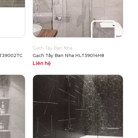
Gạch Tây Ban Nha
LT39002TC
Gạch Tây Ban Nha HLT39014H8
Liên hệ