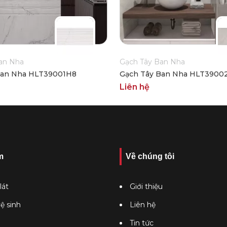
an Nha
Gạch Tây Ban Nha
Ban Nha HLT39001H8
Gạch Tây Ban Nha HLT3900
Liên hệ
m
Về chúng tôi
lát
Giới thiệu
vệ sinh
Liên hệ
Tin tức