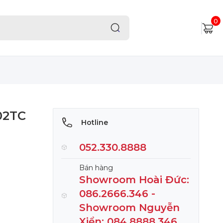
0
02TC
Hotline
052.330.8888
Bán hàng
Showroom Hoài Đức:
086.2666.346 -
Showroom Nguyễn
Xiển: 084.8888.346