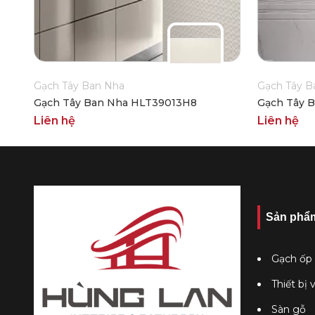
Gạch Tây Ban Nha
Gạch Tây B
Gạch Tây Ban Nha HLT39013H8
Gạch Tây 
Liên hệ
Liên hệ
Sản phẩ
Gạch ốp 
Thiết bị 
Sàn gỗ