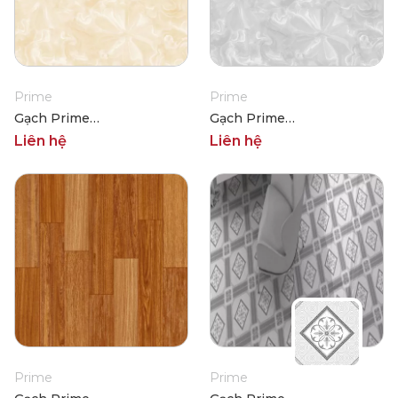
Prime
Prime
Gạch Prime
Gạch Prime
01.400400.02326
01.400400.02328
Liên hệ
Liên hệ
Prime
Prime