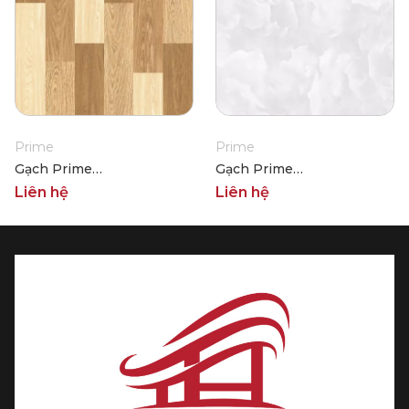
Prime
Prime
Gạch Prime
Gạch Prime
14.400400.07506
14.400400.17810
Liên hệ
Liên hệ