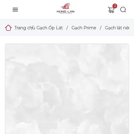
0
Trang chủ
/
Gạch Ốp Lát
/
Gạch Prime
/
Gạch lát nền 