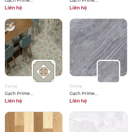
Gạch Prime
Gạch Prime
01.400400.02331
01.400400.02337
Liên hệ
Liên hệ
Prime
Prime
Gạch Prime
Gạch Prime
01.400400.02340
05.400400.08127
Liên hệ
Liên hệ