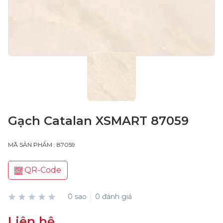
Gạch Catalan XSMART 87059
MÃ SẢN PHẨM : 87059
QR-Code
0 sao
0 đánh giá
Liên hệ