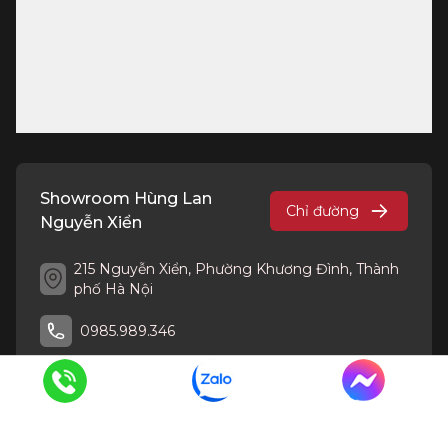
Showroom Hùng Lan
Chỉ đường
Nguyễn Xiển
215 Nguyễn Xiển, Phường Khương Đình, Thành
phố Hà Nội
0985.989.346