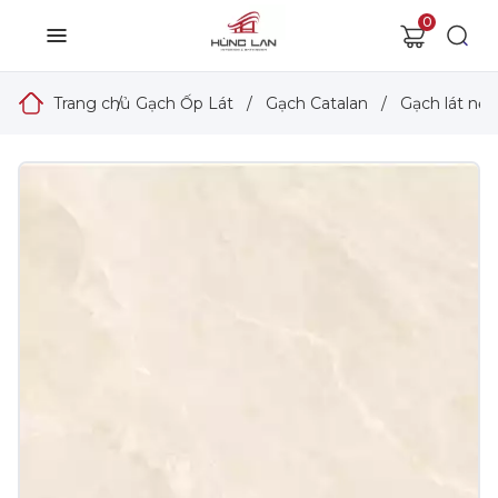
0
Trang chủ
/
Gạch Ốp Lát
/
Gạch Catalan
/
Gạch lát nền