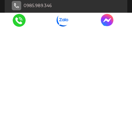
0985.989.346
CÔNG TY TNHH DỊCH VỤ THƯƠNG MẠI VÀ XÂY DỰNG