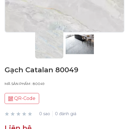
Gạch Catalan 80049
MÃ SẢN PHẨM : 80049
QR-Code
0 sao
0 đánh giá
Liên hệ