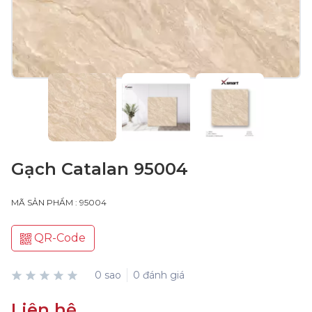
Gạch Catalan 95004
MÃ SẢN PHẨM : 95004
QR-Code
0 sao
0 đánh giá
Liên hệ