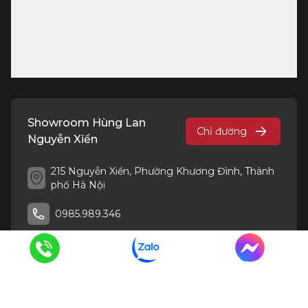
Showroom Hùng Lan
Chỉ đường
Nguyễn Xiển
215 Nguyễn Xiển, Phường Khương Đình, Thành
phố Hà Nội
0985.989.346