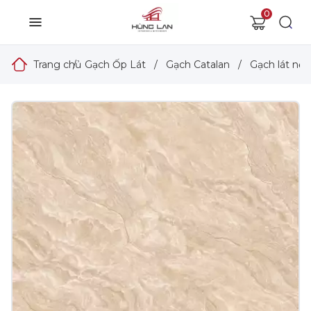
0
Trang chủ
/
Gạch Ốp Lát
/
Gạch Catalan
/
Gạch lát nền