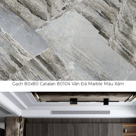
Gạch 80x80 Catalan 80104 Vân Đá Marble Màu Xám