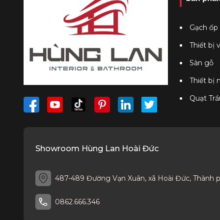
Gạch ốp 
Thiết bị 
Sàn gỗ
Thiết bị
Quạt Trầ
Showroom Hùng Lan Hoài Đức
487-489 Đường Vạn Xuân, xã Hoài Đức, Thành 
0862.666.346