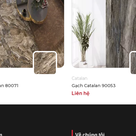
Catalan
an 80071
Gạch Catalan 90053
Liên hệ
m
Về chúng tôi