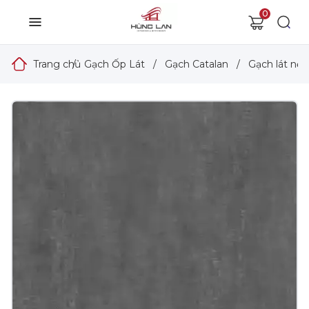
0
Trang chủ
/
Gạch Ốp Lát
/
Gạch Catalan
/
Gạch lát nền