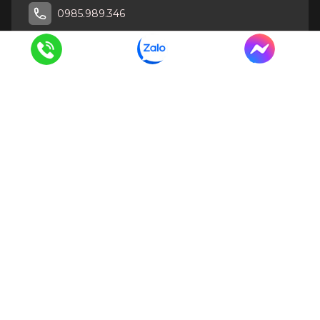
0985.989.346
CÔNG TY TNHH DỊCH VỤ THƯƠNG MẠI VÀ XÂY DỰNG