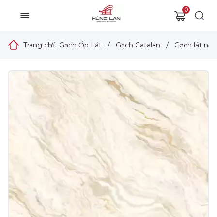
0
Trang chủ
/
Gạch Ốp Lát
/
Gạch Catalan
/
Gạch lát nền