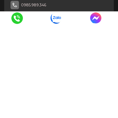
0985.989.346
CÔNG TY TNHH DỊCH VỤ THƯƠNG MẠI VÀ XÂY DỰNG